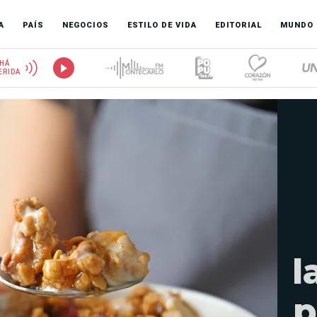
A
PAÍS
NEGOCIOS
ESTILO DE VIDA
EDITORIAL
MUNDO
HÁ
ERIDA
l
p