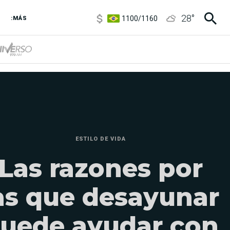
5900
/
5960
28
°
1100
/
1160
:MÁS
3,8
/
4
6850
/
7200
5900
/
5960
ESTILO DE VIDA
Las razones por
as que desayunar
uede ayudar con