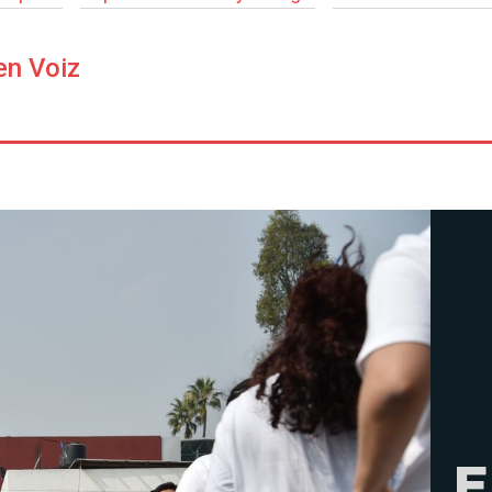
en Voiz
E