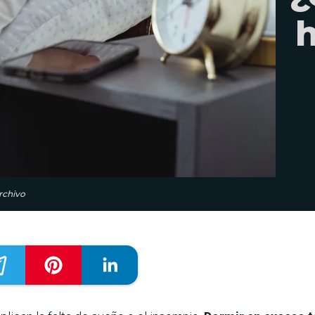
h
rchivo