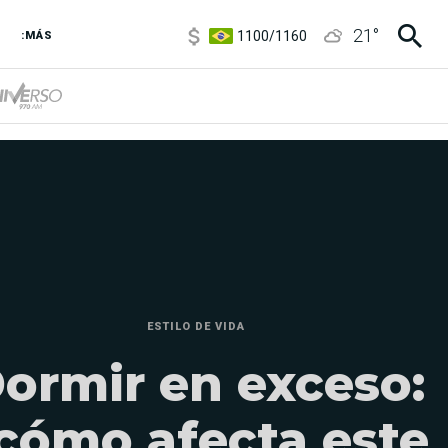
1100
/
1160
21
°
:MÁS
3,8
/
4
6850
/
7200
5900
/
5960
ESTILO DE VIDA
ormir en exceso:
cómo afecta este