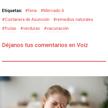
Etiquetas:
#
feria
#
Mercado 4
#
Costanera de Asunción
#
remedios naturales
#
frutas
#
verduras
#
vacunación
Déjanos tus comentarios en Voiz