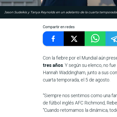
Jason Sudeikis y Tanya Reynolds en un adelanto de la cuarta temporada de
Compartir en redes
Con la fiebre por el Mundial aún pres
tres años
. Y según su elenco, no fue 
Hannah Waddingham, junto a sus comp
cuarta temporada, el 5 de agosto.
“Siempre nos sentimos como una famil
de fútbol inglés AFC Richmond, Rebecc
“Cuando retomamos la dinámica, todo 