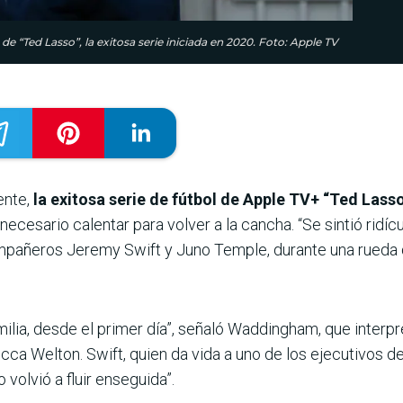
 “Ted Lasso”, la exitosa serie iniciada en 2020. Foto: Apple TV
ente,
la exitosa serie de fútbol de Apple TV+ “Ted Lass
necesario calentar para volver a la cancha. “Se sintió ridícul
añeros Jeremy Swift y Juno Temple, durante una rueda de
ia, desde el primer día”, señaló Waddingham, que interpreta
a Welton. Swift, quien da vida a uno de los ejecutivos del 
volvió a fluir enseguida”.