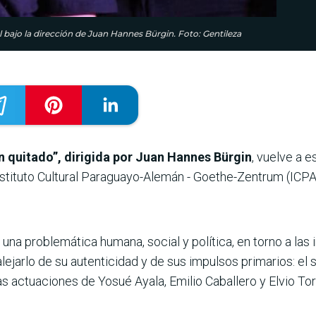
l bajo la dirección de Juan Hannes Bürgin. Foto: Gentileza
n quitado”, dirigida por Juan Hannes Bürgin
, vuelve a e
 Instituto Cultural Paraguayo-Alemán - Goethe-Zentrum (ICPA
una problemática humana, social y política, en torno a las
lejarlo de su autenticidad y de sus impulsos primarios: el 
as actuaciones de Yosué Ayala, Emilio Caballero y Elvio Tor