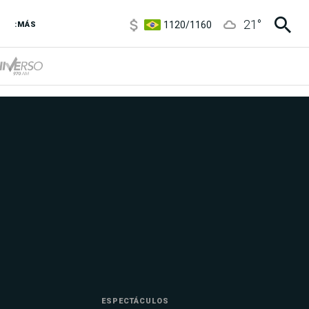
1120
/
1160
21
°
3,6
/
3,9
:MÁS
6850
/
7200
5920
/
5970
ESPECTÁCULOS