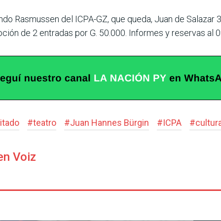
ando Rasmussen del ICPA-GZ, que queda, Juan de Salazar 31
ción de 2 entradas por G. 50.000. Informes y reservas al 
itado
#
teatro
#
Juan Hannes Bürgin
#
ICPA
#
cultur
en Voiz