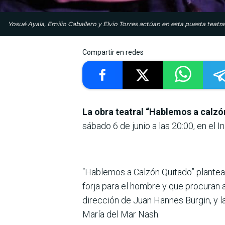
Yosué Ayala, Emilio Caballero y Elvio Torres actúan en esta puesta teatra
Compartir en redes
La obra teatral “Hablemos a calzó
sábado 6 de junio a las 20:00, en el
“Hablemos a Calzón Quitado” plantea 
forja para el hombre y que procuran a
dirección de Juan Hannes Bürgin, y l
María del Mar Nash.