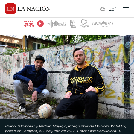
28
°
ESCUCHÁ
TU RADIO
PREFERIDA
Brano Jakubovic y Vedran Mujagic, integrantes de Dubioza Kolektiv,
posan en Sarajevo, el 2 de junio de 2026. Foto: Elvis Barukcic/AFP