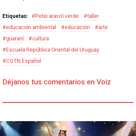
Etiquetas:
#
Petei aravo’i verde
#
taller
#
educación ambiental
#
educación
#
arte
#
guaraní
#
cultura
#
Escuela República Oriental del Uruguay
#
CGTN Español
Déjanos tus comentarios en Voiz