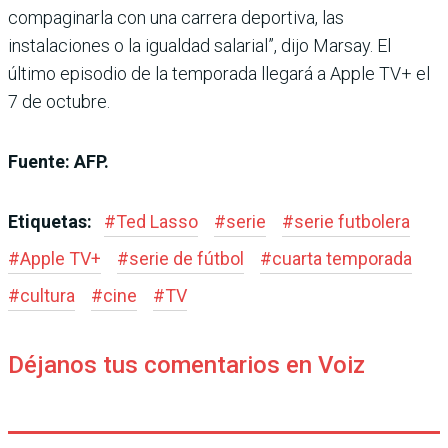
compaginarla con una carrera deportiva, las
instalaciones o la igualdad salarial”, dijo Marsay. El
último episodio de la temporada llegará a Apple TV+ el
7 de octubre.
Fuente: AFP.
Etiquetas:
#
Ted Lasso
#
serie
#
serie futbolera
#
Apple TV+
#
serie de fútbol
#
cuarta temporada
#
cultura
#
cine
#
TV
Déjanos tus comentarios en Voiz