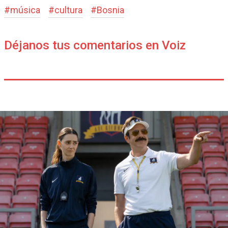
#
música
#
cultura
#
Bosnia
Déjanos tus comentarios en Voiz