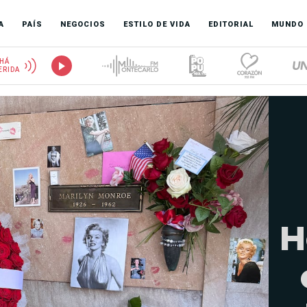
A
PAÍS
NEGOCIOS
ESTILO DE VIDA
EDITORIAL
MUNDO
HÁ
ERIDA
H