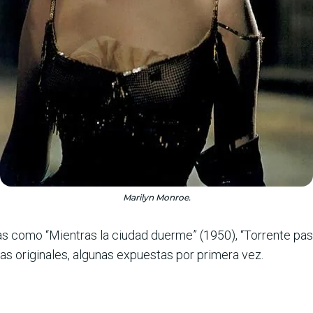
Marilyn Monroe.
 como “Mientras la ciudad duerme” (1950), “Torrente pasio
as originales, algunas expuestas por primera vez.