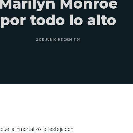
Marilyn Monroe
por todo lo alto
2 DE JUNIO DE 2026 7:04
 que la inmortalizó lo festeja con