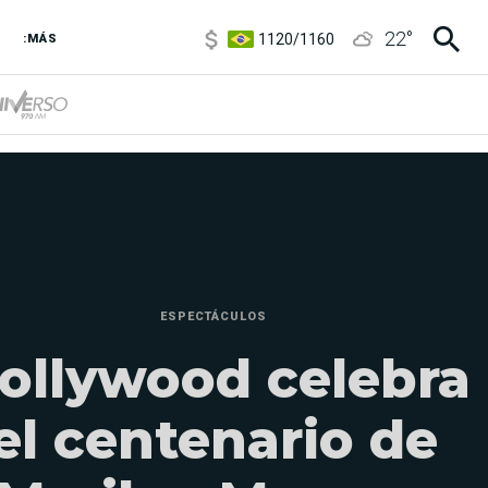
1120
/
1160
22
°
:MÁS
3,6
/
3,9
6850
/
7200
5920
/
5970
ESPECTÁCULOS
ollywood celebra
el centenario de