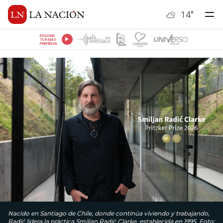
14
°
ESCUCHÁ
TU RADIO
PREFERIDA
Nacido en Santiago de Chile, donde continúa viviendo y trabajando,
Radić lidera la práctica Smiljan Radić Clarke, establecida en 1995. Foto: