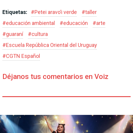
Etiquetas:
#
Petei aravo’i verde
#
taller
#
educación ambiental
#
educación
#
arte
#
guaraní
#
cultura
#
Escuela República Oriental del Uruguay
#
CGTN Español
Déjanos tus comentarios en Voiz