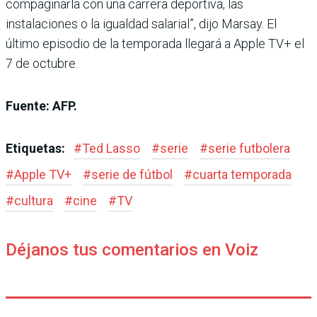
compaginarla con una carrera deportiva, las
instalaciones o la igualdad salarial”, dijo Marsay. El
último episodio de la temporada llegará a Apple TV+ el
7 de octubre.
Fuente: AFP.
Etiquetas:
#
Ted Lasso
#
serie
#
serie futbolera
#
Apple TV+
#
serie de fútbol
#
cuarta temporada
#
cultura
#
cine
#
TV
Déjanos tus comentarios en Voiz