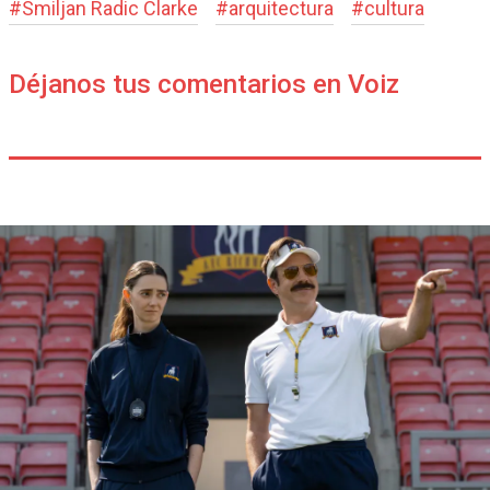
#
Smiljan Radic Clarke
#
arquitectura
#
cultura
Déjanos tus comentarios en Voiz