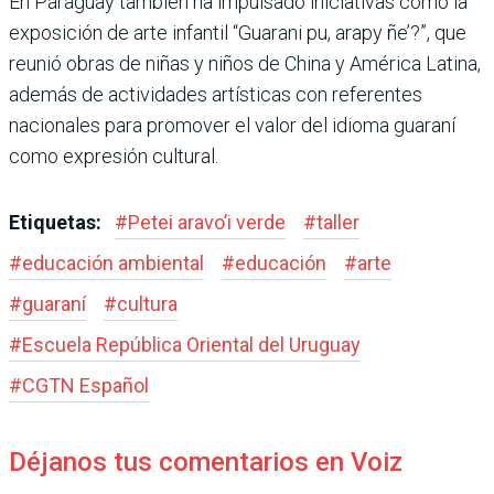
En Paraguay también ha impulsado iniciativas como la
exposición de arte infantil “Guarani pu, arapy ñe’?”, que
reunió obras de niñas y niños de China y América Latina,
además de actividades artísticas con referentes
nacionales para promover el valor del idioma guaraní
como expresión cultural.
Etiquetas:
#
Petei aravo’i verde
#
taller
#
educación ambiental
#
educación
#
arte
#
guaraní
#
cultura
#
Escuela República Oriental del Uruguay
#
CGTN Español
Déjanos tus comentarios en Voiz