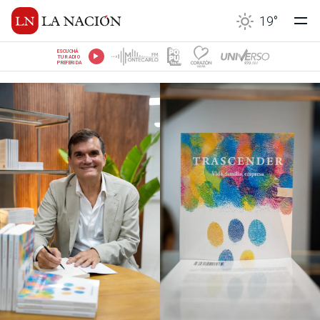
19
°
ESCUCHÁ
TU RADIO
PREFERIDA