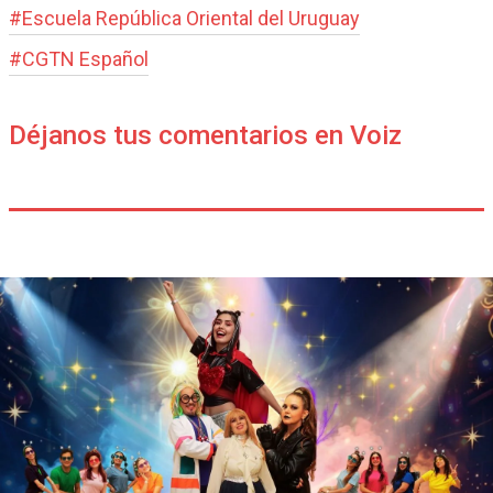
#
Escuela República Oriental del Uruguay
#
CGTN Español
Déjanos tus comentarios en Voiz