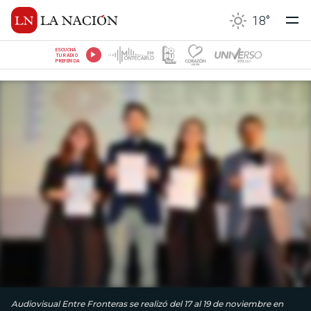
18
°
ESCUCHÁ
TU RADIO
PREFERIDA
Audiovisual Entre Fronteras se realizó del 17 al 19 de noviembre en