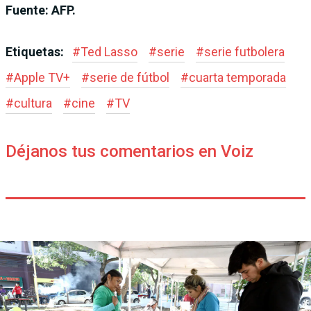
Fuente: AFP.
Etiquetas:
#
Ted Lasso
#
serie
#
serie futbolera
#
Apple TV+
#
serie de fútbol
#
cuarta temporada
#
cultura
#
cine
#
TV
Déjanos tus comentarios en Voiz