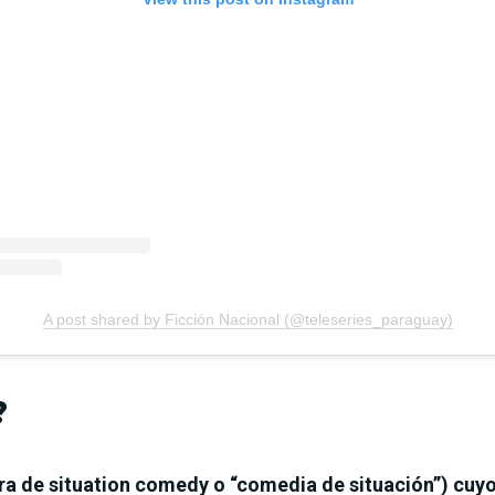
A post shared by Ficción Nacional (@teleseries_paraguay)
?
ura de situation comedy o “comedia de situación”) cuy