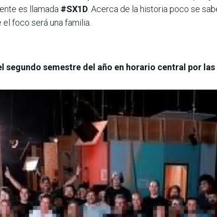
nte es llamada
#SX1D
. Acerca de la historia poco se sab
el foco será una familia.
l segundo semestre del año en horario central por las 