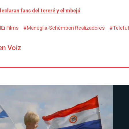
eclaran fans del tereré y el mbejú
Ei Films
#
Maneglia-Schémbori Realizadores
#
Telefu
en Voiz