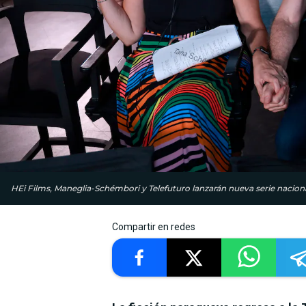
HEi Films, Maneglia-Schémbori y Telefuturo lanzarán nueva serie naciona
Compartir en redes