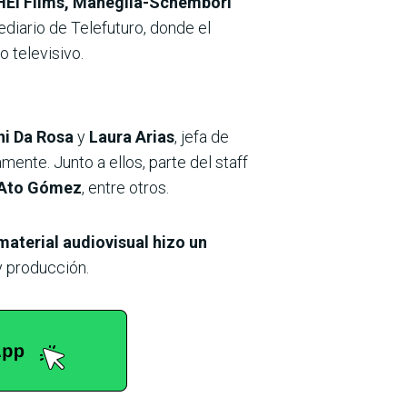
 HEi Films, Maneglia-Schémbori
lediario de Telefuturo, donde el
 televisivo.
ni Da Rosa
y
Laura Arias
, jefa de
ente. Junto a ellos, parte del staff
Ato Gómez
, entre otros.
material audiovisual hizo un
y producción.