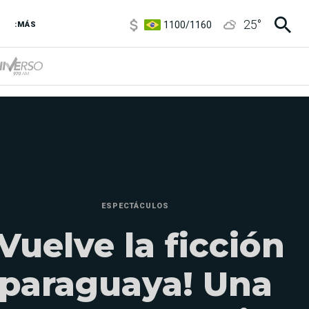
1100
/
1160
25
°
3,8
/
4
:MÁS
6850
/
7200
5900
/
5960
ESPECTÁCULOS
¡Vuelve la ficción
paraguaya! Una