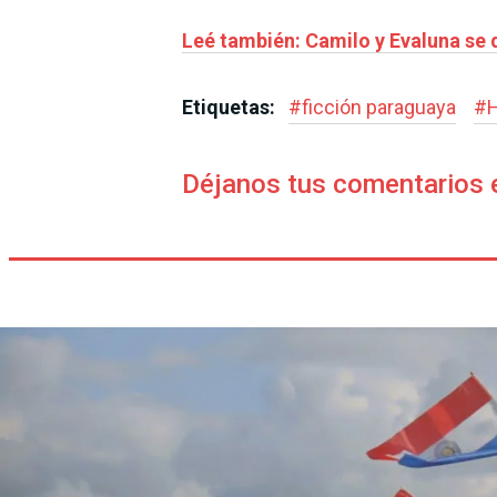
Leé también: Camilo y Evaluna se d
Etiquetas:
#
ficción paraguaya
#
H
Déjanos tus comentarios 