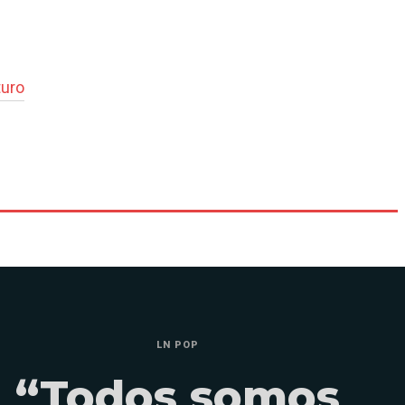
turo
LN POP
“Todos somos