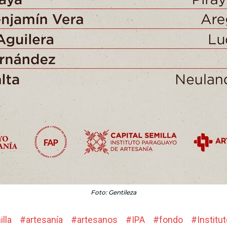
Foto: Gentileza
lla
#
artesanía
#
artesanos
#
IPA
#
fondo
#
Institu