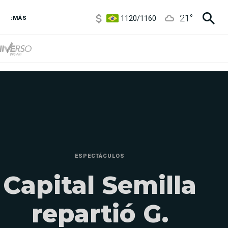
1120
/
1160
21
°
3,6
/
3,9
:MÁS
6850
/
7200
5920
/
5970
ESPECTÁCULOS
Capital Semilla
repartió G.