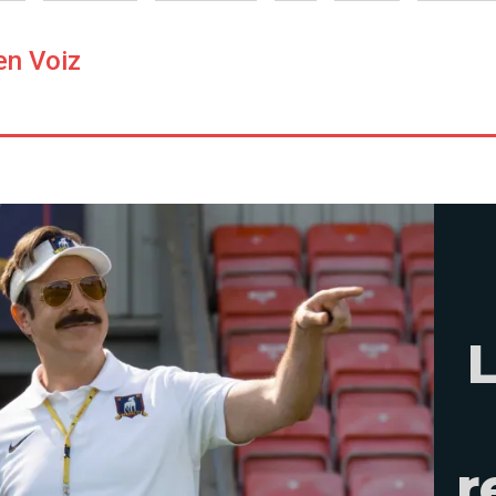
en Voiz
L
r