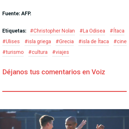
Fuente: AFP.
Etiquetas:
#
Christopher Nolan
#
La Odisea
#
Ítaca
#
Ulises
#
isla griega
#
Grecia
#
isla de Ítaca
#
cine
#
turismo
#
cultura
#
viajes
Déjanos tus comentarios en Voiz