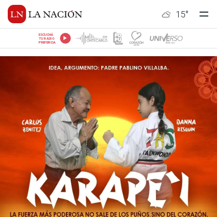
15
°
ESCUCHÁ
TU RADIO
PREFERIDA