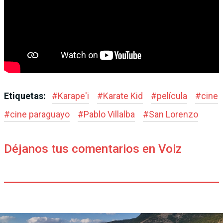
Etiquetas:
#
Karape'i
#
Karate Kid
#
película
#
cine
#
cine paraguayo
#
Pablo Villalba
#
San Lorenzo
Déjanos tus comentarios en Voiz