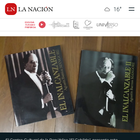
16
°
ESCUCHÁ
TU RADIO
PREFERIDA
El Centro Cultural de la República "El Cabildo", presenta este