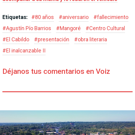
Etiquetas:
#
80 años
#
aniversario
#
fallecimiento
#
Agustín Pío Barrios
#
Mangoré
#
Centro Cultural
#
El Cabildo
#
presentación
#
obra literaria
#
El inalcanzable II
Déjanos tus comentarios en Voiz