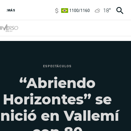
1100
/
1160
18
°
3,8
/
4
:MÁS
6850
/
7200
5900
/
5960
ESPECTÁCULOS
“Abriendo
Horizontes” se
inició en Vallemí