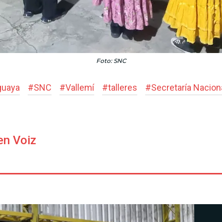
Foto: SNC
guaya
#
SNC
#
Vallemí
#
talleres
#
Secretaría Nacion
en Voiz