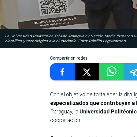
La Universidad Politécnica Taiwán-Paraguay y Nación Media firmaron u
científico y tecnológico a la ciudadanía. Foto: Pánfilo Leguizamón
Compartir en redes
Con el objetivo de fortalecer la divu
especializados que contribuyan a
Paraguay, la
Universidad Politécn
cooperación.