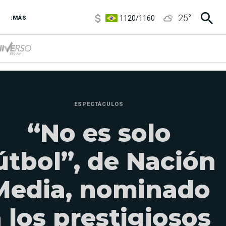
1120
/
1160
25
°
3,6
/
3,9
:MÁS
6850
/
7200
5920
/
5970
ESPECTÁCULOS
“No es solo
útbol”, de Nación
Media, nominado
 los prestigiosos