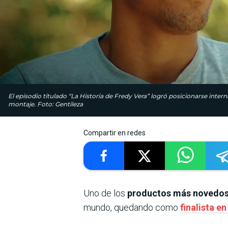
El episodio titulado “La Historia de Fredy Vera” logró posicionarse intern
montaje. Foto: Gentileza
Compartir en redes
Uno de los
productos más novedos
mundo, quedando como
finalista e