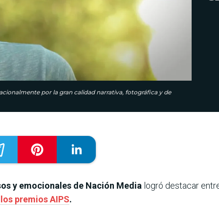
acionalmente por la gran calidad narrativa, fotográfica y de
os y emocionales de Nación Media
logró destacar entre
n los premios AIPS
.