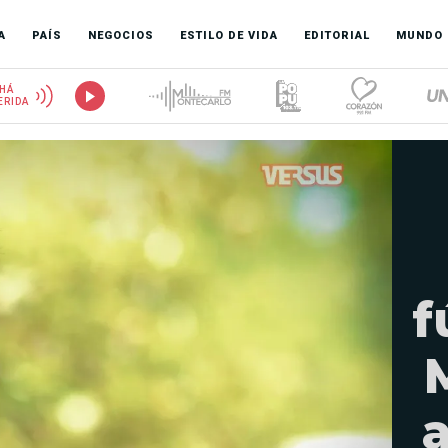
A
PAÍS
NEGOCIOS
ESTILO DE VIDA
EDITORIAL
MUNDO
HÁ
ERIDA
f
a