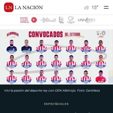
15
°
ESCUCHÁ
TU RADIO
PREFERIDA
Viví la pasión del deporte rey con GEN Albirrojo. Foto: Gentileza
ESPECTÁCULOS