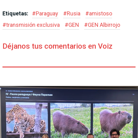
Etiquetas:
#
Paraguay
#
Rusia
#
amistoso
#
transmisión exclusiva
#
GEN
#
GEN Albirrojo
Déjanos tus comentarios en Voiz