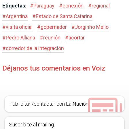
Etiquetas:
#
Paraguay
#
conexión
#
regional
#
Argentina
#
Estado de Santa Catarina
#
visita oficial
#
gobernador
#
Jorginho Mello
#
Pedro Alliana
#
reunión
#
acortar
#
corredor de la integración
Déjanos tus comentarios en Voiz
Publicitar /contactar con La Nación
Suscribite al mailing.