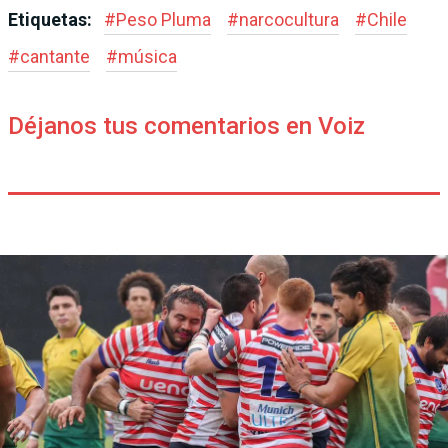
Etiquetas:
#
Peso Pluma
#
narcocultura
#
Chile
#
cantante
#
música
Déjanos tus comentarios en Voiz