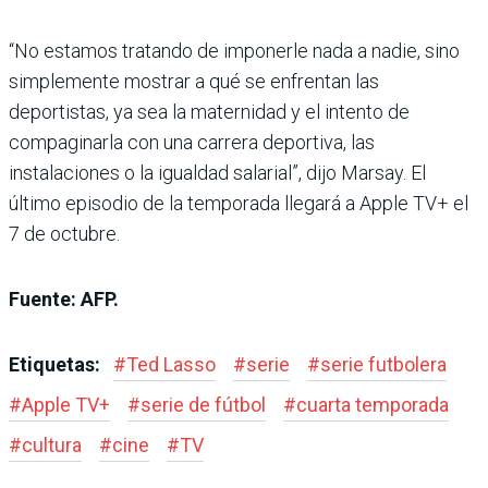
“No estamos tratando de imponerle nada a nadie, sino
simplemente mostrar a qué se enfrentan las
deportistas, ya sea la maternidad y el intento de
compaginarla con una carrera deportiva, las
instalaciones o la igualdad salarial”, dijo Marsay. El
último episodio de la temporada llegará a Apple TV+ el
7 de octubre.
Fuente: AFP.
Etiquetas:
#
Ted Lasso
#
serie
#
serie futbolera
#
Apple TV+
#
serie de fútbol
#
cuarta temporada
#
cultura
#
cine
#
TV