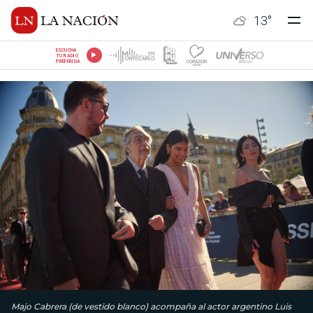
13
°
ESCUCHÁ
TU RADIO
PREFERIDA
Majo Cabrera (de vestido blanco) acompaña al actor argentino Luis