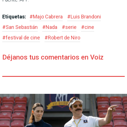
Etiquetas:
#
Majo Cabrera
#
Luis Brandoni
#
San Sebastián
#
Nada
#
serie
#
cine
#
festival de cine
#
Robert de Niro
Déjanos tus comentarios en Voiz