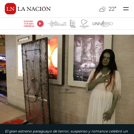
22
°
ESCUCHÁ
TU RADIO
PREFERIDA
El gran estreno paraguayo de terror, suspenso y romance celebró un