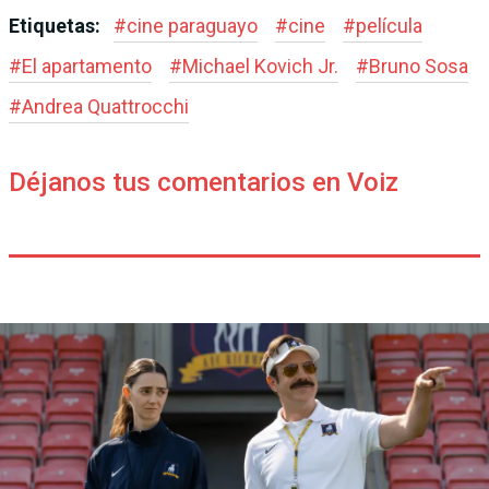
Etiquetas:
#
cine paraguayo
#
cine
#
película
#
El apartamento
#
Michael Kovich Jr.
#
Bruno Sosa
#
Andrea Quattrocchi
Déjanos tus comentarios en Voiz