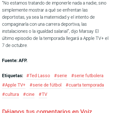
“No estamos tratando de imponerle nada a nadie, sino
simplemente mostrar a qué se enfrentan las
deportistas, ya sea la maternidad y el intento de
compaginarla con una carrera deportiva, las
instalaciones o la igualdad salarial”, dijo Marsay. El
último episodio de la temporada llegará a Apple TV+ el
7 de octubre.
Fuente: AFP.
Etiquetas:
#
Ted Lasso
#
serie
#
serie futbolera
#
Apple TV+
#
serie de fútbol
#
cuarta temporada
#
cultura
#
cine
#
TV
Déjanos tus comentarios en Voiz