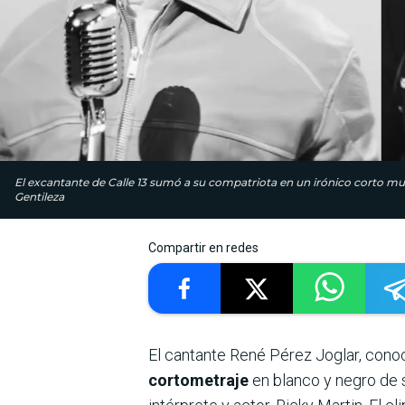
El excantante de Calle 13 sumó a su compatriota en un irónico corto mus
Gentileza
Compartir en redes
El cantante René Pérez Joglar, con
cortometraje
en blanco y negro de s