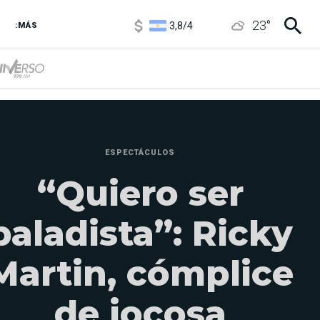
3,8
/
4
23
°
6850
/
7200
:MÁS
5900
/
5960
ESPECTÁCULOS
“Quiero ser
baladista”: Ricky
Martin, cómplice
de jocosa