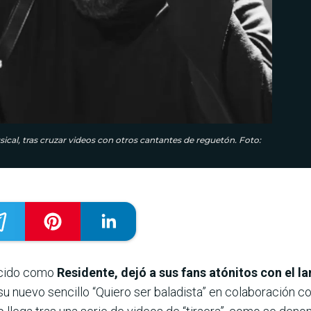
ical, tras cruzar videos con otros cantantes de reguetón. Foto:
ocido como
Residente, dejó a sus fans atónitos con el 
u nuevo sencillo “Quiero ser baladista” en colaboración con