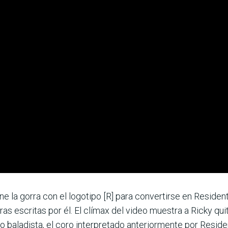
ne la gorra con el logotipo [R] para convertirse en Residen
ras escritas por él. El clímax del video muestra a Ricky qui
 baladista, el coro interpretado anteriormente por Reside