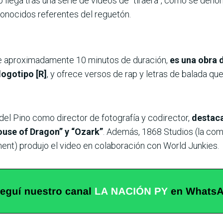
lip llega tras una serie de videos de “tiraera”, como se den
conocidos referentes del reguetón.
 de aproximadamente 10 minutos de duración,
es una obra d
logotipo [R]
, y ofrece versos de rap y letras de balada qu
 del Pino como director de fotografía y codirector,
destaca
use of Dragon” y “Ozark”
. Además, 1868 Studios (la co
ent) produjo el video en colaboración con World Junkies.