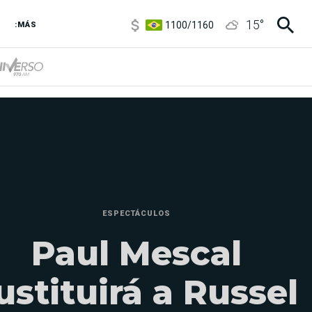
1100
/
1160
15
°
:MÁS
3,8
/
4
6850
/
7200
5900
/
5960
ESPECTÁCULOS
Paul Mescal
ustituirá a Russel