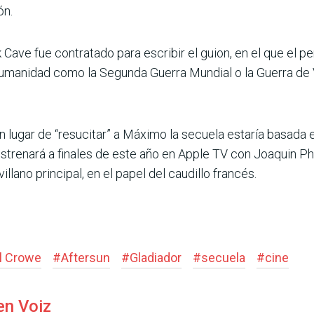
ón.
Cave fue contratado para escribir el guion, en el que el
a humanidad como la Segunda Guerra Mundial o la Guerra d
n lugar de “resucitar” a Máximo la secuela estaría basada 
 estrenará a finales de este año en Apple TV con Joaquin Ph
illano principal, en el papel del caudillo francés.
l Crowe
#
Aftersun
#
Gladiador
#
secuela
#
cine
en Voiz