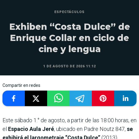
ESPECTÁCULOS
Exhiben “Costa Dulce” de
Enrique Collar en ciclo de
cine y lengua
1 DE AGOSTO DE 2026 11:12
Compartir en redes
Este sábado 1.° de agosto, a partir de las 18:00 horas, en
el
Espacio Aula Jeré
, ubicado en Padre Noutz 847,
se
exhibirá el largometraje “Costa Dulce”
(2013),