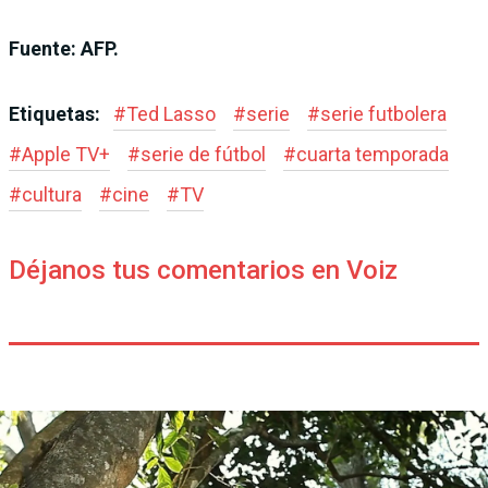
Fuente: AFP.
Etiquetas:
#
Ted Lasso
#
serie
#
serie futbolera
#
Apple TV+
#
serie de fútbol
#
cuarta temporada
#
cultura
#
cine
#
TV
Déjanos tus comentarios en Voiz