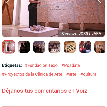
Créditos: JORGE JARA
Etiquetas:
#
Fundación Texo
#
Posdata
#
Proyectos de la Clínica de Arte
#
arte
#
cultura
Déjanos tus comentarios en Voiz