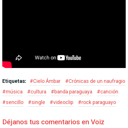
Etiquetas:
#
Cielo Ámbar
#
Crónicas de un naufragio
#
música
#
cultura
#
banda paraguaya
#
canción
#
sencillo
#
single
#
videoclip
#
rock paraguayo
Déjanos tus comentarios en Voiz