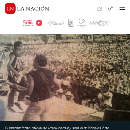
16
°
ESCUCHÁ
TU RADIO
PREFERIDA
El lanzamiento oficial de Rock.com.py será el miércoles 7 de