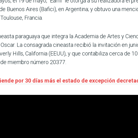
os, el 19 de mayo, “Eami” le otorga a su realizadora el pr
e Buenos Aires (Bafici), en Argentina; y obtuvo una menció
Toulouse, Francia.
neasta paraguaya que integra la Academia de Artes y Cien
scar. La consagrada cineasta recibió la invitación en juni
rly Hills, California (EEUU), y que contabiliza cerca de 1
t de miembro número 20377.
iende por 30 días más el estado de excepción decreta