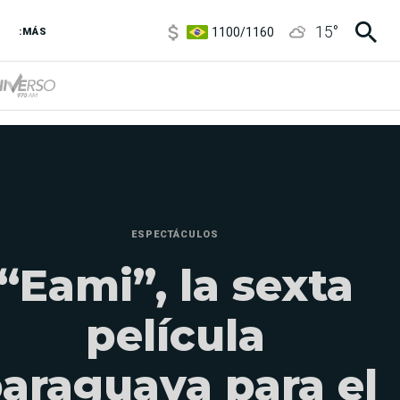
1100
/
1160
15
°
:MÁS
3,8
/
4
6850
/
7200
5900
/
5960
ESPECTÁCULOS
“Eami”, la sexta
película
araguaya para el