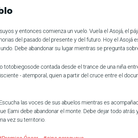
blo
suyos y entonces comienza un vuelo. Vuela el Asojá, el páj
rias del pasado del presente y del futuro. Hoy el Asojá es
Mundo. Debe abandonar su lugar mientras se pregunta sobre 
eo totobiegosode contada desde el trance de una niña entre 
iente - atemporal, quien a partir del cruce entre el docum
Escucha las voces de sus abuelos mientras es acompañada
que Eami debe abandonar el monte. Debe dejar todo atrás y sa
ma vez su territorio.