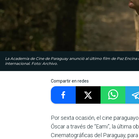
La Academia de Cine de Paraguay anunció al último film de Paz Encina c
internacional. Foto: Archivo.
Compartir en redes
Por sexta ocasión, el cine paraguayo 
Óscar a través de “Eami”, la última 
Cinematográficas del Paraguay, para 