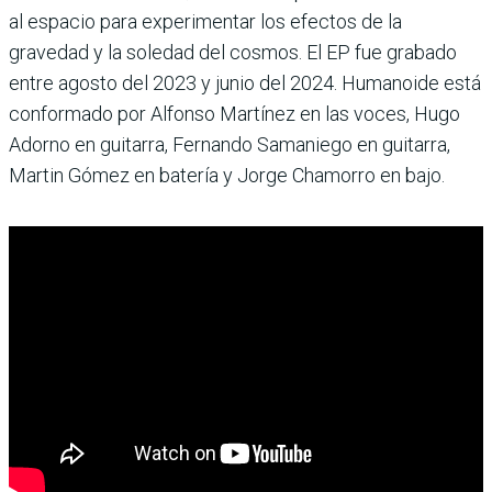
al espacio para experimentar los efectos de la
gravedad y la soledad del cosmos. El EP fue grabado
entre agosto del 2023 y junio del 2024. Humanoide está
conformado por Alfonso Martínez en las voces, Hugo
Adorno en guitarra, Fernando Samaniego en guitarra,
Martin Gómez en batería y Jorge Chamorro en bajo.