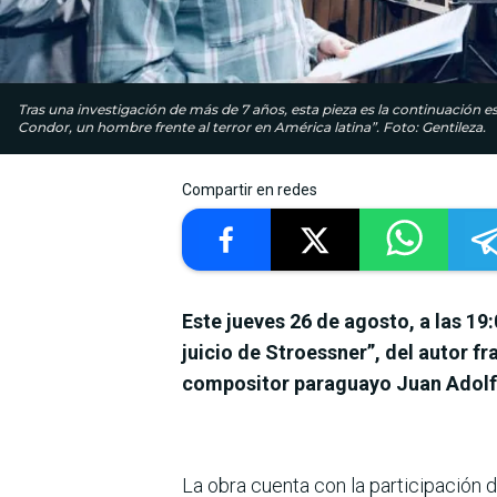
Tras una investigación de más de 7 años, esta pieza es la continuación e
Condor, un hombre frente al terror en América latina”. Foto: Gentileza.
Compartir en redes
Este jueves 26 de agosto, a las 19
juicio de Stroessner”, del autor f
compositor paraguayo Juan Adolf
La obra cuenta con la participación 