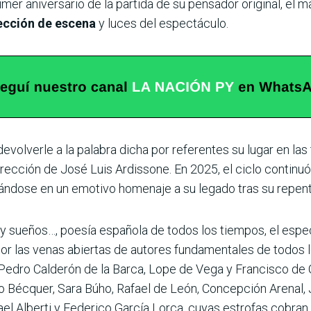
er aniversario de la partida de su pensador original, el 
rección de escena
y luces del espectáculo.
volverle a la palabra dicha por referentes su lugar en las
irección de José Luis Ardissone. En 2025, el ciclo continuó 
ándose en un emotivo homenaje a su legado tras su repenti
y sueños…, poesía española de todos los tiempos, el espe
a por las venas abiertas de autores fundamentales de todos
Pedro Calderón de la Barca, Lope de Vega y Francisco de
 Bécquer, Sara Búho, Rafael de León, Concepción Arenal,
ael Alberti y Federico García Lorca, cuyas estrofas cobran 