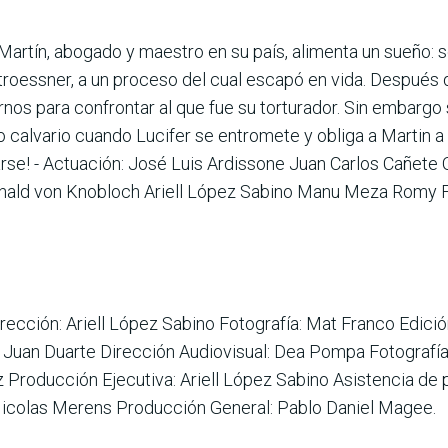
a, Martín, abogado y maestro en su país, alimenta un sueño:
Stroessner, a un proceso del cual escapó en vida. Despué
rnos para confrontar al que fue su torturador. Sin embar
o calvario cuando Lucifer se entromete y obliga a Martin a
jarse! - Actuación: José Luis Ardissone Juan Carlos Cañe
nald von Knobloch Ariell López Sabino Manu Meza Romy F
rección: Ariell López Sabino Fotografía: Mat Franco Edici
: Juan Duarte Dirección Audiovisual: Dea Pompa Fotografía
Producción Ejecutiva: Ariell López Sabino Asistencia de pr
Nicolas Merens Producción General: Pablo Daniel Magee.