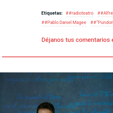
Etiquetas:
#
#radioteatro
#
#Alfr
#
#Pablo Daniel Magee
#
#“Pundono
Déjanos tus comentarios 