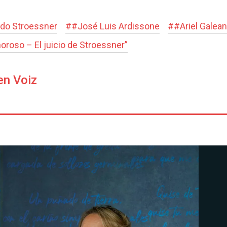
edo Stroessner
#
#José Luis Ardissone
#
#Ariel Galea
roso – El juicio de Stroessner”
en Voiz