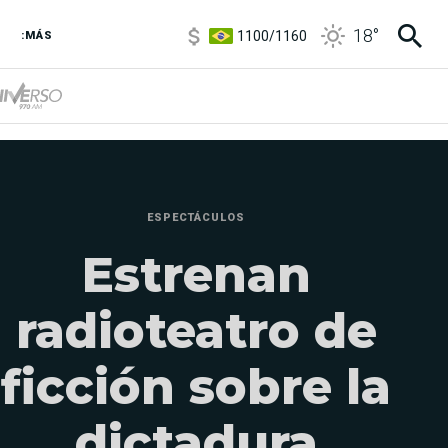
1100
/
1160
18
°
3,8
/
4
:MÁS
6850
/
7200
5900
/
5960
ESPECTÁCULOS
Estrenan
radioteatro de
ficción sobre la
dictadura