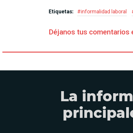
Etiquetas:
#
informalidad laboral
Déjanos tus comentarios 
La inform
principa