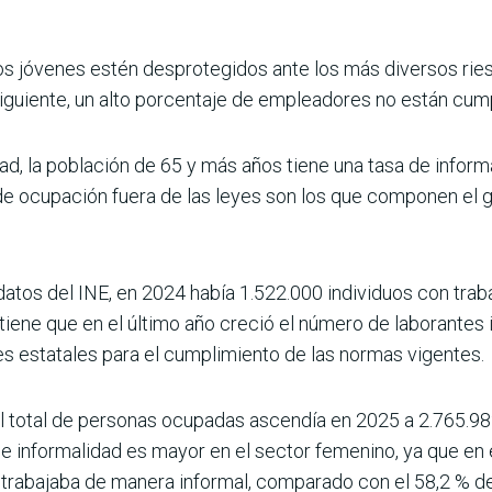
s jóvenes estén desprotegidos ante los más diversos riesg
n­siguiente, un alto porcentaje de emplea­dores no están cum
d, la población de 65 y más años tiene una tasa de informa
e ocupación fuera de las leyes son los que componen el g
datos del INE, en 2024 había 1.522.000 indivi­duos con trab
 tiene que en el último año creció el número de laborantes
s estatales para el cum­plimiento de las normas vigentes.
el total de personas ocupadas ascendía en 2025 a 2.765.9
de informalidad es mayor en el sector feme­nino, ya que en
trabajaba de manera informal, com­parado con el 58,2 % d