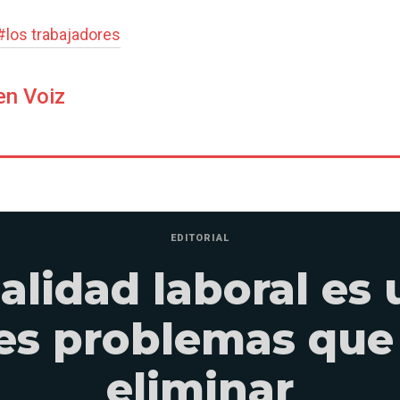
#
los trabajadores
en Voiz
EDITORIAL
alidad laboral es 
les problemas que
eliminar