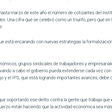
sta marzo de este año el número de cotizan­tes del Institu
les. Una cifra que se celebró como un triunfo, pero que e
e.
 que está encarando con nuevas estrategias la formalizació
onómi­cos, grupos sindicales de trabajadores y empresariale
levando a cabo el gobierno pueda exten­derse cada vez con 
ajo y el IPS, que está logrando importantes avances, debe
r soportando ese delito contra la gente que trabaja que e
fuerzo están haciendo que la actividad económica sea más 