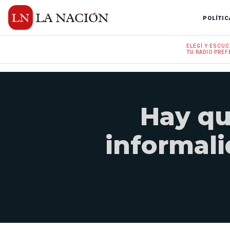
POLÍTIC
ELEGÍ Y
ESCUC
TU RADIO
PREF
Hay qu
informali