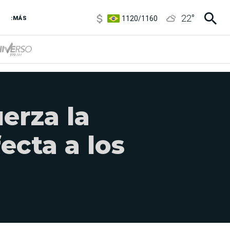
5920
/
5970
22
°
1120
/
1160
:MÁS
3,6
/
3,9
6850
/
7200
5920
/
5970
erza la
ecta a los