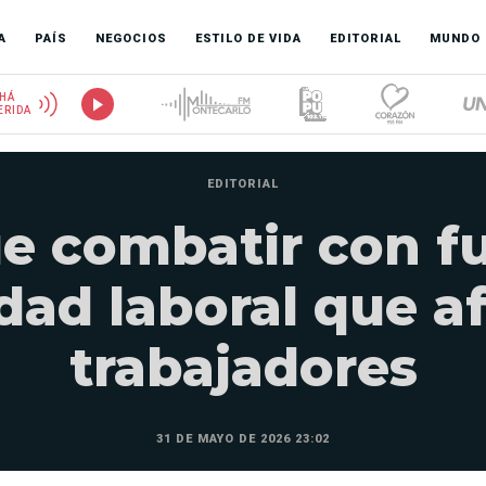
A
PAÍS
NEGOCIOS
ESTILO DE VIDA
EDITORIAL
MUNDO
HÁ
ERIDA
EDITORIAL
e combatir con fu
dad laboral que af
trabajadores
31 DE MAYO DE 2026 23:02