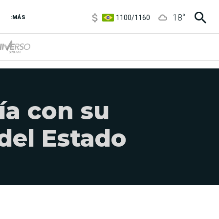
5900
/
5960
1100
/
1160
18
°
:MÁS
3,8
/
4
6850
/
7200
5900
/
5960
ía con su
del Estado