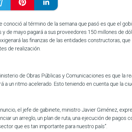
e conoció al término de la semana que pasó es que el gob
s y de mayo pagará a sus proveedores 150 millo­nes de dól
oxige­nará las finanzas de las entidades construc­toras, q
es de realización.
niste­rio de Obras Públicas y Comunicaciones es que la re
rá a un ritmo acelerado. Esto teniendo en cuenta que la ci
anun­cio, el jefe de gabinete, ministro Javier Giménez, exp
ciar un arreglo, un plan de ruta, una ejecu­ción de pagos c
 sector que es tan importante para nuestro país”.