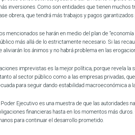
más inversiones. Como son entidades que tienen muchos t
lase obrera, que tendrá más trabajos y pagos garantizados 
os men­cionados se harán en medio del plan de “economía d
úblico más allá de lo estrictamente necesa­rio. Si las reca
e aliviarán los ánimos y no habrá problema en las erogacio
acio­nes imprevistas es la mejor política, por­que revela la
tanto al sector público como a las empresas pri­vadas, qu
uada para seguir dando estabilidad macroeconó­mica a la
 Poder Ejecutivo es una muestra de que las autori­dades na
bliga­ciones financieras hasta en los momentos más duros.
anos para continuar el desarrollo prometido.