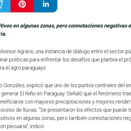
itivos en algunas zonas, pero connotaciones negativas e
ia.
se­sor Agrario, una ins­tancia de diálogo entre el sec­tor p
inar polí­ticas para enfrentar los desa­fíos que plantea el
ra el agro paraguayo.
lo González, explicó que uno de los puntos centrales del e
a generar El Niño en Paraguay. Señaló que el fenómeno trae
neficiarse con mayores precipitaciones y mejores rendimie
ceso de lluvias. “Se pre­sentaron los efectos que puede tra
i­tivos en algunas zonas, pero también connotaciones nega­
ión pecuaria”, indicó.