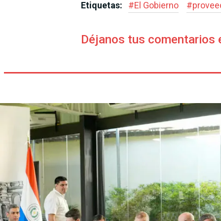
Etiquetas:
#
El Gobierno
#
provee
Déjanos tus comentarios 