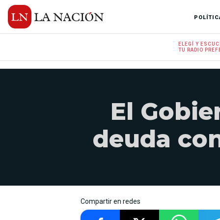
POLÍTIC
ELEGÍ Y
ESCUC
TU RADIO
PREF
El Gobie
deuda con
Compartir en redes