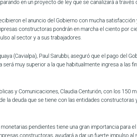
parando en un proyecto de ley que se canali­zará a través 
ci­bieron el anuncio del Gobierno con mucha satisfacción 
resas constructoras pondrán en marcha el ciento por cien
ulso al sector y a sus trabajadores.
guaya (Cavialpa), Paul Sarubbi, aseguró que el pago del G
a será muy superior a la que habitualmente ingresa a las f
blicas y Comunicaciones, Claudia Centurión, con los 150 m
de la deuda que se tiene con las entidades cons­tructoras
 mone­tarias pendientes tiene una gran importan­cia para el
pre­sas constructoras, ayudará a dar un fuerte impulso al 