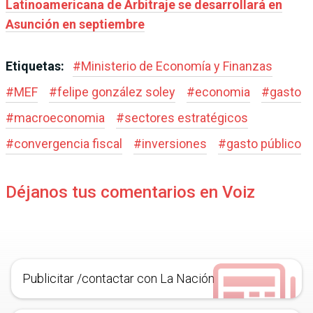
Latinoamericana de Arbitraje se desarrollará en
Asunción en septiembre
Etiquetas:
#
Ministerio de Economía y Finanzas
#
MEF
#
felipe gonzález soley
#
economia
#
gasto
#
macroeconomia
#
sectores estratégicos
#
convergencia fiscal
#
inversiones
#
gasto público
Déjanos tus comentarios en Voiz
Publicitar /contactar con La Nación