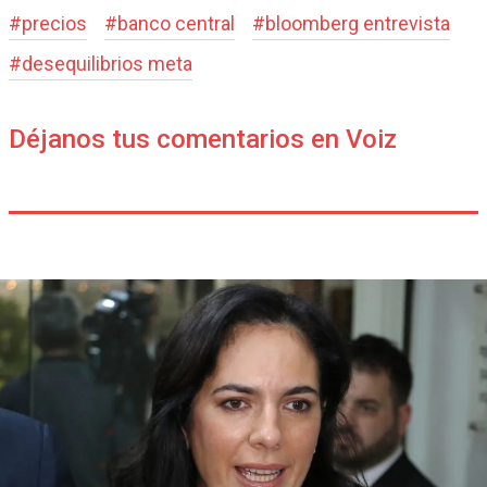
#
precios
#
banco central
#
bloomberg entrevista
#
desequilibrios meta
Déjanos tus comentarios en Voiz