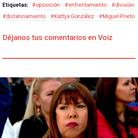
Etiquetas:
#
oposición
#
enfrentamiento
#
división
#
distanciamiento
#
Kattya González
#
Miguel Prieto
Déjanos tus comentarios en Voiz