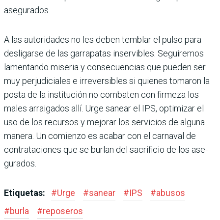
asegurados.
A las autoridades no les deben temblar el pulso para
desligarse de las garra­patas inservibles. Seguiremos
lamen­tando miseria y consecuencias que pueden ser
muy perjudiciales e irre­versibles si quienes tomaron la
posta de la institución no combaten con fir­meza los
males arraigados allí. Urge sanear el IPS, optimizar el
uso de los recursos y mejorar los servicios de alguna
manera. Un comienzo es aca­bar con el carnaval de
contrataciones que se burlan del sacrificio de los ase­
gurados.
Etiquetas:
#
Urge
#
sanear
#
IPS
#
abusos
#
burla
#
reposeros