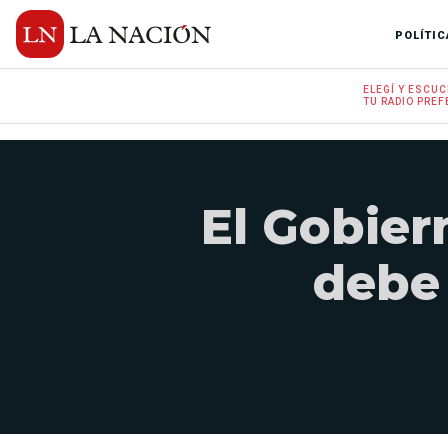
POLÍTIC
ELEGÍ Y
ESCUC
TU RADIO
PREF
El Gobier
debe 