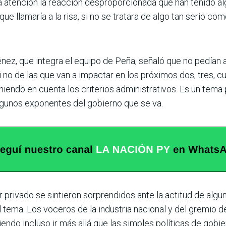
la atención la reacción despropor­cionada que han tenido a
ue llamaría a la risa, si no se tratara de algo tan serio co
nez, que integra el equipo de Peña, señaló que no pedían a
si no de las que van a impactar en los próximos dos, tres, c
endo en cuenta los criterios admi­nistrativos. Es un tema
e algunos exponentes del gobierno que se va.
r privado se sintieron sorprendidos ante la actitud de algu
tema. Los voceros de la indus­tria nacional y del gremio de
iendo incluso ir más allá que las simples políticas de gobie