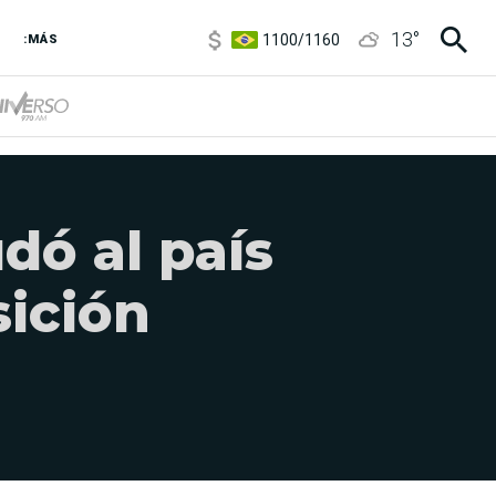
1100
/
1160
13
°
:MÁS
3,8
/
4
6850
/
7200
5900
/
5960
dó al país
sición