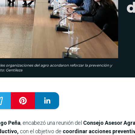
d
ales organizaciones del agro acordaron reforzar la prevención y
o: Gentileza
ago Peña
, encabezó una reunión del
Consejo Asesor Agra
ductivo,
con el objetivo de
coordinar acciones preventiva