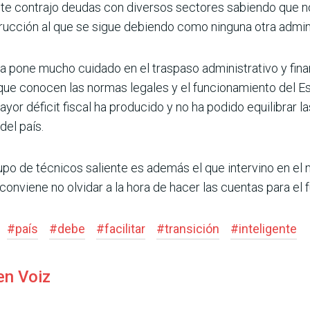
e contrajo deudas con diversos sectores sabiendo que no
ruc­ción al que se sigue debiendo como nin­guna otra admini
a pone mucho cuidado en el traspaso administrativo y fina
e conocen las normas legales y el funcionamiento del Es
ayor déficit fiscal ha producido y no ha podido equilibrar 
del país.
upo de técnicos saliente es además el que intervino en el
conviene no olvidar a la hora de hacer las cuentas para el f
#
país
#
debe
#
facilitar
#
transición
#
inteligente
en Voiz