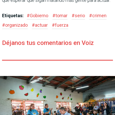
que esperar que sigan matando más gente para actuar.
Etiquetas:
#
Gobierno
#
tomar
#
serio
#
crimen
#
organizado
#
actuar
#
fuerza
Déjanos tus comentarios en Voiz