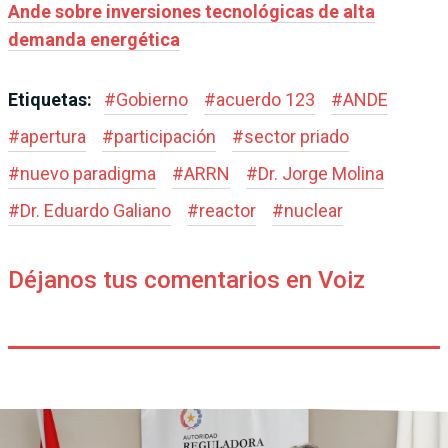
Ande sobre inversiones tecnológicas de alta
demanda energética
Etiquetas:
#
Gobierno
#
acuerdo 123
#
ANDE
#
apertura
#
participación
#
sector priado
#
nuevo paradigma
#
ARRN
#
Dr. Jorge Molina
#
Dr. Eduardo Galiano
#
reactor
#
nuclear
Déjanos tus comentarios en Voiz