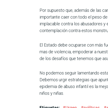
Por supuesto que, además de las cam
importante caer con todo el peso de 
implacable con­tra los abusadores y 
contemplación contra estos monstru
El Estado debe ocuparse con más fue
mas de violencia, empoderar a nuestro
de los desafíos que tenemos que asu
No podemos seguir lamentando estadí
Debemos urgir estrategias que apunt
epide­mia de abuso infantil es la mej
niños y niñas.
Etiquetas:
#
Urgen
#
políticas
#