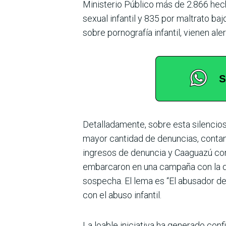
Minis­terio Público más de 2.866 hec
sexual infantil y 835 por maltrato baj
sobre por­nografía infantil, vienen al
Detalladamente, sobre esta silenciosa
mayor cantidad de denuncias, contan
ingresos de denuncia y Caaguazú co
embarcaron en una campaña con la qu
sospecha. El lema es “El abusador dest
con el abuso infantil.
La loable iniciativa ha generado con