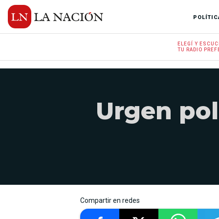
POLÍTIC
ELEGÍ Y
ESCUC
TU RADIO
PREF
Urgen polí
Compartir en redes