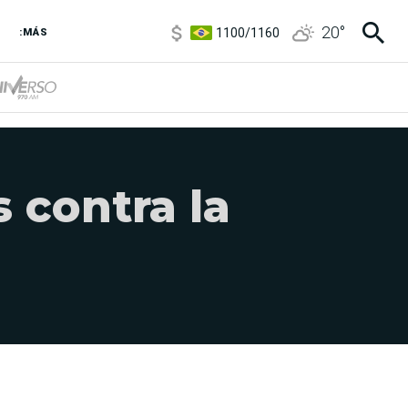
1100
/
1160
20
°
:MÁS
3,8
/
4
6850
/
7200
5900
/
5960
s contra la