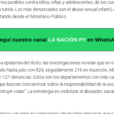
hos punibles contra niños, niñas y adolescentes, de los c
o tutela. Los más denunciados son el abuso sexual infantil, 
ertando desde el Ministerio Público.
 epi­demia del ilícito, las investigaciones revelan que en 
do hasta julio con 824, seguidamente 216 en Asunción, Al
n 121 denuncias. Estos son los departamentos con más ca
e buscan concien­tizar sobre la responsabilidad de la soc
ruye vidas”. La estrategia es visibilizar al abusador, sacar
fianza y se ganó el compromiso de muchas personas que se 