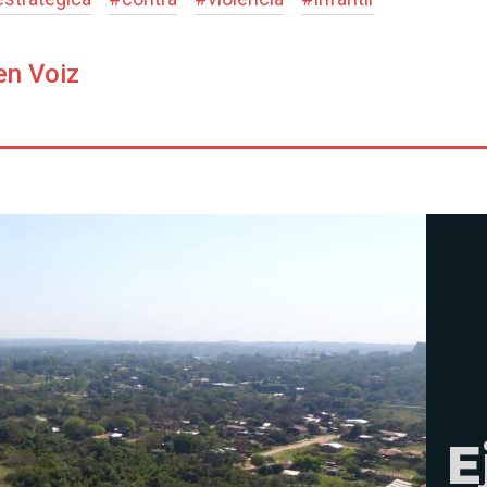
en Voiz
E