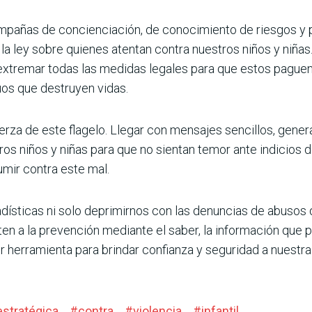
pañas de concienciación, de conocimiento de ries­gos y 
la ley sobre quienes atentan contra nuestros niños y niñas.
extremar todas las medi­das legales para que estos paguen
os que destruyen vidas.
rza de este flagelo. Llegar con mensajes sencillos, gener
s niños y niñas para que no sientan temor ante indi­cios d
mir contra este mal.
sti­cas ni solo deprimirnos con las denuncias de abusos q
en a la prevención mediante el saber, la información que
or herramienta para brindar confianza y seguridad a nues­tr
estratégica
#
contra
#
violencia
#
infantil