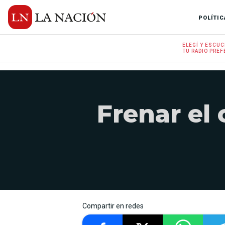
POLÍTIC
ELEGÍ Y
ESCUC
TU RADIO
PREF
Frenar el 
Compartir en redes