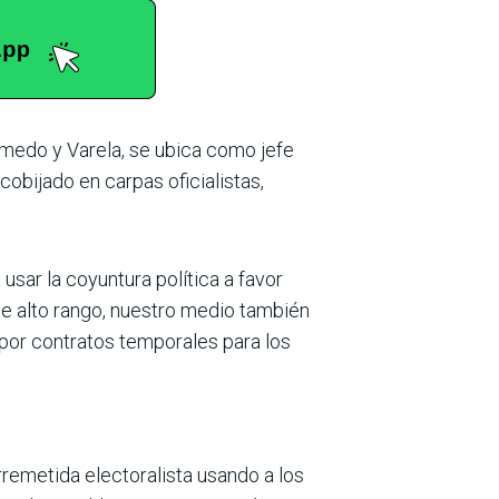
Olmedo y Varela, se ubica como jefe
cobijado en carpas oficialistas,
ar la coyun­tura política a favor
 alto rango, nuestro medio tam­bién
por contratos temporales para los
rremetida electoralista usando a los