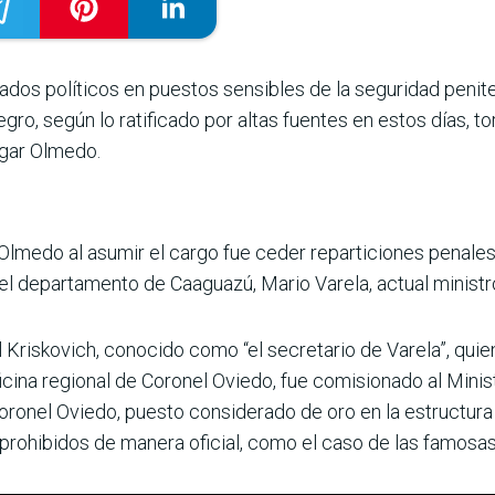
dos políticos en puestos sensibles de la segu­ridad penit
gro, según lo ratificado por altas fuentes en estos días, to
dgar Olmedo.
 Olmedo al asumir el cargo fue ceder reparticiones penale
n el departamento de Caaguazú, Mario Varela, actual ministr
Kriskovich, conocido como “el secre­tario de Varela”, quien
icina regio­nal de Coronel Oviedo, fue comisio­nado al Minis
oronel Oviedo, puesto considerado de oro en la estructura 
 prohibidos de manera oficial, como el caso de las famosas