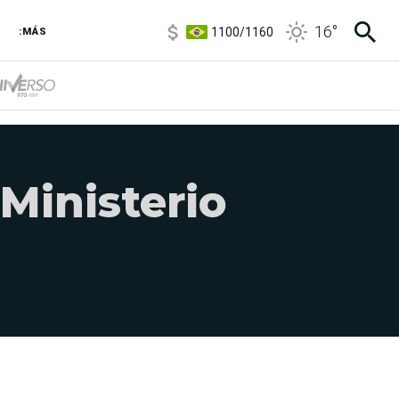
1100
/
1160
16
°
:MÁS
3,8
/
4
6850
/
7200
5900
/
5960
 Ministerio