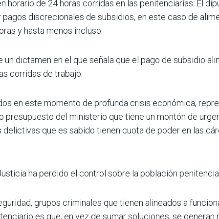
 horario de 24 horas corridas en las peniten­ciarías. El d
r pagos discrecionales de subsidios, en este caso de alime
horas y hasta menos incluso.
 un dictamen en el que señala que el pago de subsidio ali
s corridas de trabajo.
dos en este momento de profunda crisis económica, repres
tado presupuesto del ministerio que tiene un montón de urg
 delictivas que es sabido tie­nen cuota de poder en las cár
usticia ha perdido el control sobre la población penitenciar
guridad, grupos criminales que tie­nen alineados a funciona
enciario es que, en vez de sumar soluciones, se generan m