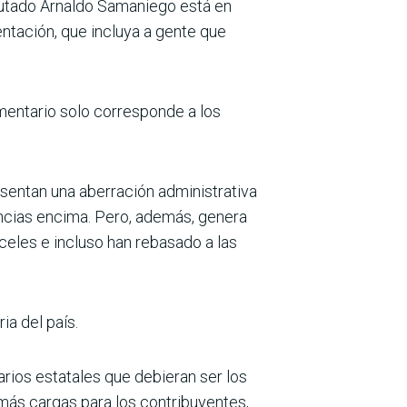
iputado Arnaldo Sama­niego está en
n­tación, que incluya a gente que
mentario solo corresponde a los
entan una aberra­ción administrativa
encias encima. Pero, además, genera
celes e incluso han rebasado a las
ia del país.
rios estata­les que debieran ser los
ás cargas para los contri­buyentes,