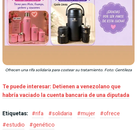
Ofrecen una rifa solidaria para costear su tratamiento. Foto: Gentileza
Te puede interesar: Detienen a venezolano que
habría vaciado la cuenta bancaria de una diputada
Etiquetas:
#
rifa
#
solidaria
#
mujer
#
ofrece
#
estudio
#
genético