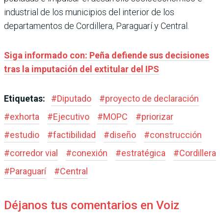
industrial de los municipios del interior de los
departamentos de Cordillera, Paraguarí y Central.
Siga informado con: Peña defiende sus decisiones
tras la imputación del extitular del IPS
Etiquetas:
#
Diputado
#
proyecto de declaración
#
exhorta
#
Ejecutivo
#
MOPC
#
priorizar
#
estudio
#
factibilidad
#
diseño
#
construcción
#
corredor vial
#
conexión
#
estratégica
#
Cordillera
#
Paraguarí
#
Central
Déjanos tus comentarios en Voiz