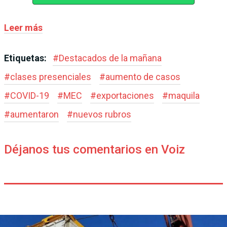
Leer más
Etiquetas:
#
Destacados de la mañana
#
clases presenciales
#
aumento de casos
#
COVID-19
#
MEC
#
exportaciones
#
maquila
#
aumentaron
#
nuevos rubros
Déjanos tus comentarios en Voiz