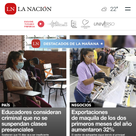
22
°
ESCUCHÁ
TU RADIO
PREFERIDA