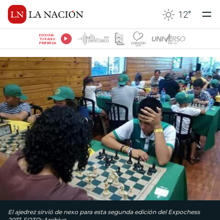
12
°
ESCUCHÁ
TU RADIO
PREFERIDA
El ajedrez sirvió de nexo para esta segunda edición del Expochess
2017. FOTO: Archivo.