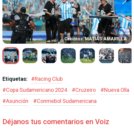
Créditos: MATIAS AMARILLA
Etiquetas:
#
Racing Club
#
Copa Sudamericano 2024
#
Cruzeiro
#
Nueva Olla
#
Asunción
#
Conmebol Sudamericana
Déjanos tus comentarios en Voiz