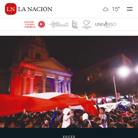
15
°
ESCUCHÁ
TU RADIO
PREFERIDA
VOCES