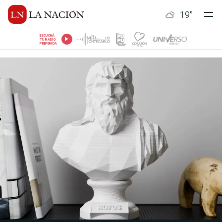
19
°
ESCUCHÁ
TU RADIO
PREFERIDA