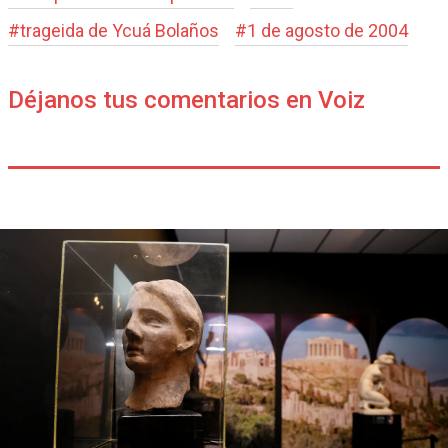
#
trageida de Ycuá Bolaños
#
1 de agosto de 2004
Déjanos tus comentarios en Voiz