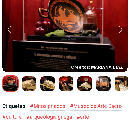
Créditos: MARIANA DIAZ
Etiquetas:
#
Mitos griegos
#
Museo de Arte Sacro
#
cultura
#
arqueología griega
#
arte