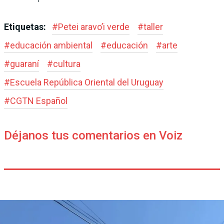
Etiquetas:
#
Petei aravo’i verde
#
taller
#
educación ambiental
#
educación
#
arte
#
guaraní
#
cultura
#
Escuela República Oriental del Uruguay
#
CGTN Español
Déjanos tus comentarios en Voiz