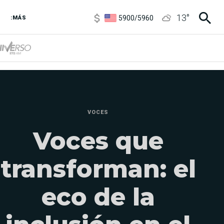
6850
/
7200
13
°
5900
/
5960
:MÁS
1100
/
1160
3,8
/
4
6850
/
7200
5900
/
5960
VOCES
Voces que
transforman: el
eco de la