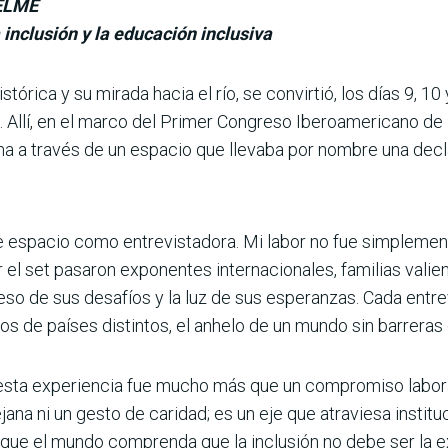
ELME
inclusión y la educación inclusiva
tórica y su mirada hacia el río, se convirtió, los días 9, 10
. Allí, en el marco del Primer Congreso Iberoamericano de E
 a través de un espa­cio que llevaba por nombre una declar
 espacio como entrevistadora. Mi labor no fue simplemente
el set pasaron exponentes inter­nacionales, familias valien
eso de sus desa­fíos y la luz de sus esperanzas. Cada entr
 de países distintos, el anhelo de un mundo sin barreras 
 esta experiencia fue mucho más que un com­promiso labora
jana ni un gesto de cari­dad; es un eje que atraviesa instit
que el mundo comprenda que la inclusión no debe ser la ex