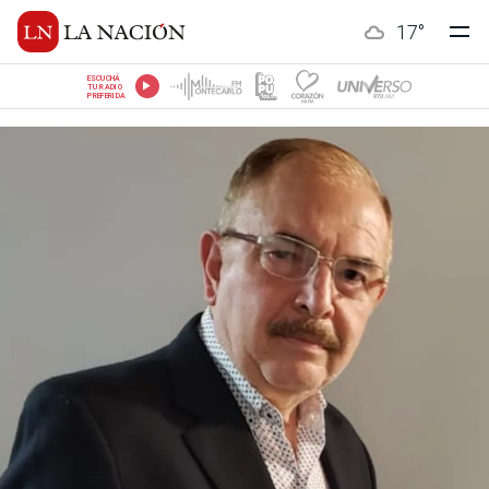
17
°
ESCUCHÁ
TU RADIO
PREFERIDA