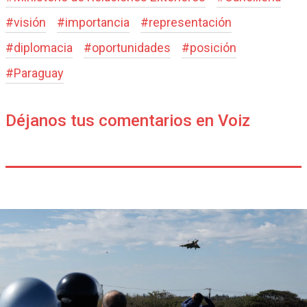
#
visión
#
importancia
#
representación
#
diplomacia
#
oportunidades
#
posición
#
Paraguay
Déjanos tus comentarios en Voiz