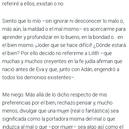
referiré a ellos, existan o no.
Siento que lo mío –sin igno­rar ni desconocer lo malo o,
más aún, la maldad o el mal mismo– es acercarme para
aprender y profundizar en lo bueno, en la bondad o... en
el bien mismo. ¡Joder que se hace difícil! ¿Dónde estará
el bien? Por ello decido no refe­rirme a Lilith –que
muchas y muchos creyentes en la fe judía afirman que
nació antes de Eva y que, junto con Adán, engendró a
todos los demo­nios existentes–.
Me niego. Más allá de lo dicho res­pecto de mis
preferencias por el bien, rechazo pensar y, mucho
menos, divulgar que una mujer (real o fantástica) sea
significada como la por­tadora misma del mal o que
induzca al mal o que –por mujer– sea algo así como el