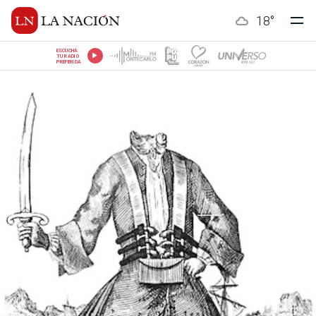
18
°
ESCUCHÁ
TU RADIO
PREFERIDA