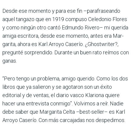
Desde ese momento y para ese fin –parafraseando
aquel tangazo que en 1919 compuso Celedonio Flores
y como ningún otro cantó Edmundo Rivero– mi que­rida
amiga escritora, desde ese momento, antes era Mar­
garita, ahora es Karl Arroyo Caserío. ¿Ghostwriter?,
pregunté sorprendido. Durante un buen rato reímos con
ganas.
“Pero tengo un problema, amigo querido. Como los dos
libros que ya salieron y se ago­taron son un éxito
editorial y de ventas, el diario vasco Kla­riona quiere
hacer una entre­vista conmigo”. Volvimos a reír. Nadie
debe saber que Margarita Celta –best-se­ller– es Karl
Arroyo Case­río. Con más carcajadas nos despedimos.