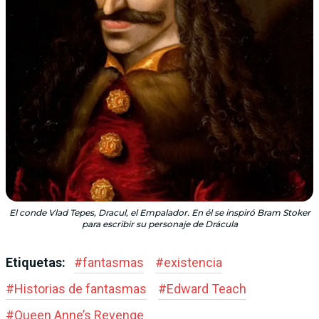
El conde Vlad Tepes, Dracul, el Empalador. En él se inspiró Bram Stoker
para escribir su personaje de Drácula
Etiquetas:
#
fantasmas
#
existencia
#
Historias de fantasmas
#
Edward Teach
#
Queen Anne’s Revenge