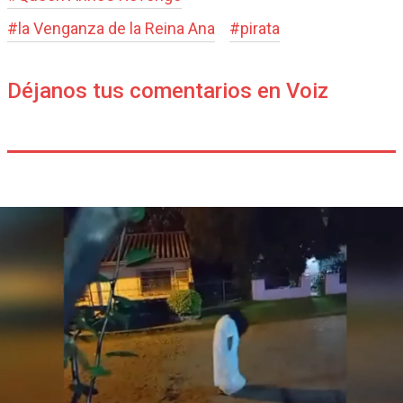
#
la Venganza de la Reina Ana
#
pirata
Déjanos tus comentarios en Voiz