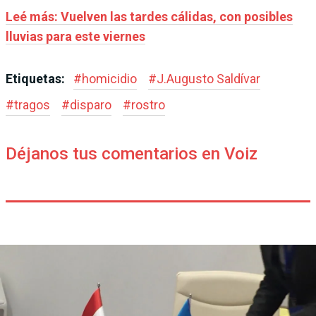
Leé más: Vuelven las tardes cálidas, con posibles
lluvias para este viernes
Etiquetas:
#
homicidio
#
J.Augusto Saldívar
#
tragos
#
disparo
#
rostro
Déjanos tus comentarios en Voiz