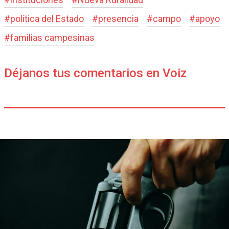
#
política del Estado
#
presencia
#
campo
#
apoyo
#
familias campesinas
Déjanos tus comentarios en Voiz