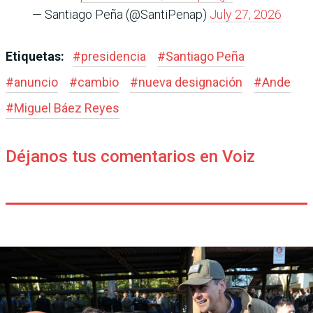
— Santiago Peña (@SantiPenap)
July 27, 2026
Etiquetas:
#
presidencia
#
Santiago Peña
#
anuncio
#
cambio
#
nueva designación
#
Ande
#
Miguel Báez Reyes
Déjanos tus comentarios en Voiz