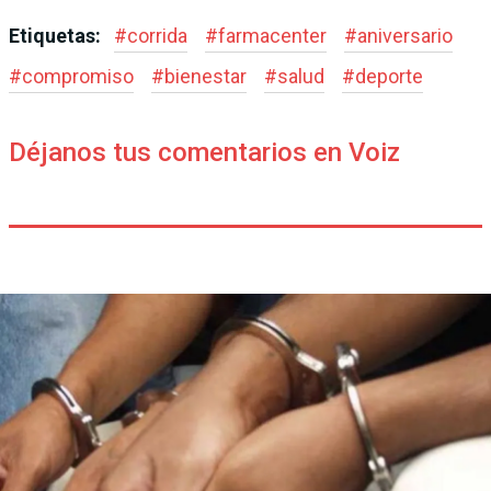
Etiquetas:
#
corrida
#
farmacenter
#
aniversario
#
compromiso
#
bienestar
#
salud
#
deporte
Déjanos tus comentarios en Voiz