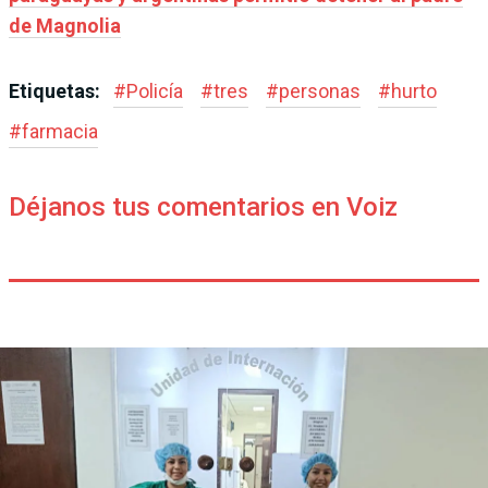
de Magnolia
Etiquetas:
#
Policía
#
tres
#
personas
#
hurto
#
farmacia
Déjanos tus comentarios en Voiz