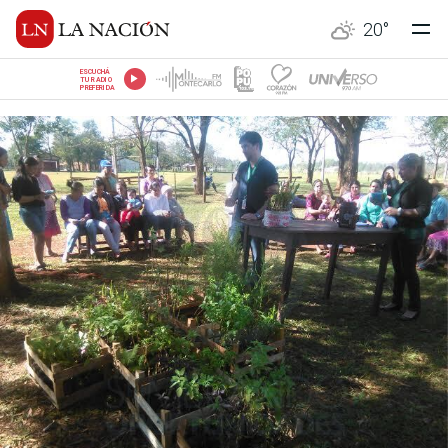
20
°
ESCUCHÁ
TU RADIO
PREFERIDA