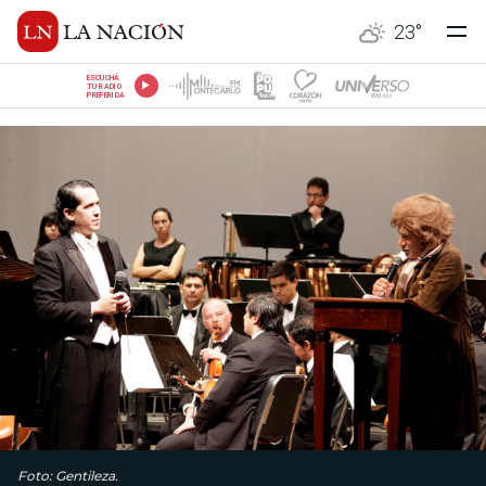
23
°
ESCUCHÁ
TU RADIO
PREFERIDA
Foto: Gentileza.