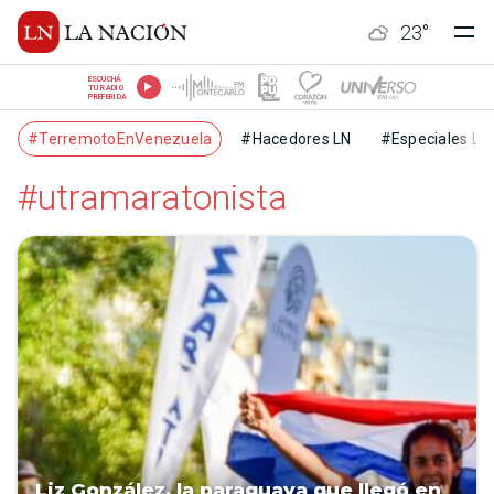
23
°
ESCUCHÁ
TU RADIO
PREFERIDA
#TerremotoEnVenezuela
#Hacedores LN
#Especiales LN
#utramaratonista
Liz González, la paraguaya que llegó en