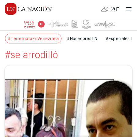
20
°
ESCUCHÁ
TU RADIO
PREFERIDA
#TerremotoEnVenezuela
#Hacedores LN
#Especiales LN
#se arrodilló